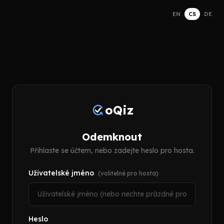
EN
CS
DE
oQiz
Odemknout
Přihlaste se účtem, nebo zadejte heslo pro hosta.
Uživatelské jméno
(volitelné pro hosta)
Heslo