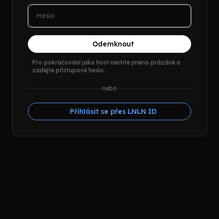
Odemknout
Pro pokračování jako host nechte jméno prázdné a
zadejte přístupové heslo.
nebo
Přihlásit se přes LNLN ID