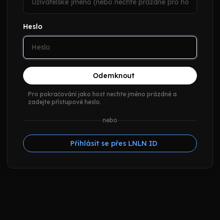
Heslo
Odemknout
Pro pokračování jako host nechte jméno prázdné a
zadejte přístupové heslo.
nebo
Přihlásit se přes LNLN ID